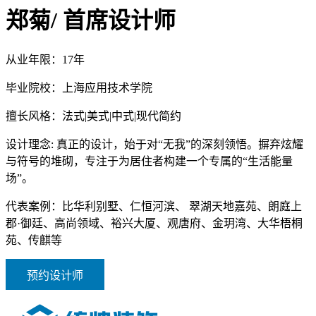
郑菊
/ 首席设计师
从业年限：
17年
毕业院校：
上海应用技术学院
擅长风格：
法式|美式|中式|现代简约
设计理念:
真正的设计，始于对“无我”的深刻领悟。摒弃炫耀
与符号的堆砌，专注于为居住者构建一个专属的“生活能量
场”。
代表案例：
比华利别墅、仁恒河滨、 翠湖天地嘉苑、朗庭上
郡·御廷、高尚领域、裕兴大厦、观唐府、金玥湾、大华梧桐
苑、传麒等
预约设计师