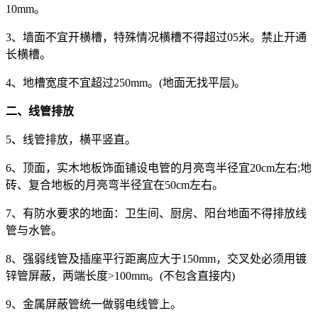
10mm。
3、墙面不宜开横槽，特殊情况横槽不得超过05米。禁止开通
长横槽。
4、地槽宽度不宜超过250mm。(地面无找平层)。
二、线管排放
5、线管排放，横平竖直。
6、顶面，实木地板饰面铺设电管的月亮弯半径宜20cm左右;地
砖、复合地板的月亮弯半径宜在50cm左右。
7、有防水要求的地面：卫生间、厨房、阳台地面不得排放线
管与水管。
8、强弱线管及插座平行距离应大于150mm，交叉处必须用镀
锌管屏蔽，两端长度>100mm。(不包含直接内)
9、金属屏蔽管统一做弱电线管上。