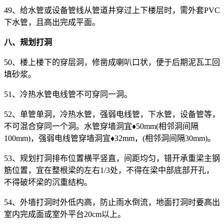
49、给水管或设备管线从管道井穿过上下楼层时，需外套PVC
下水管，且高出完成平面。
八、规划打洞
50、楼上楼下的穿层洞，修凿成喇叭口状，便于后期泥瓦工回
填砂浆。
51、冷热水管电线管不可穿同一洞。
52、单管单洞，冷热水管，强弱电线管，下水管，设备管等，
不可混合穿同一个洞。水管穿墙洞宜♦50mm(相邻洞间隔
100mm)，强弱电线管穿墙洞宜♦32mm，(相邻洞间隔30mm)。
53、规划打洞排布位置横平竖直，间距均匀，错开承重梁主钢
筋位置，宜在整根梁的左右1/3处，不得在梁中部底部开孔，
不得破坏梁的沉重结构。
54、外墙打洞时外低内高，防止雨水倒流，地面打洞时要高出
室内完成面或室外平台20cm以上。